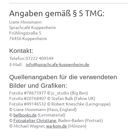
Angaben gemäß § 5 TMG:
Liane Moosmann
Sprachcafé Kuppenheim
Frühlingstraße 5
76456 Kuppenheim
Kontakt:
Telefon:
07222 409549
E-Mail:
info@sprachcafe-kuppenheim.de
Quellenangaben für die verwendeten
Bilder und Grafiken:
Fotolia #78675977 © jc_studio (Big Ben)
Fotolia #20768407 © Stefan Balk (Fahne UK)
Fotolia #49146532 © Robert Kneschke (Lerngruppe)
© Liane Moosmann (Haus, England)
©
belbooks.de
(Lernmaterial)
©
Fotoatelier Christiane
, Baden-Baden (Portrait)
© Michael Wagner,
wa-kom.de
(Münzen)